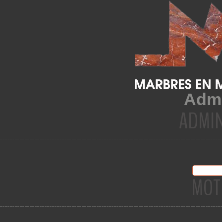
Admi
ADMIN
MOT 