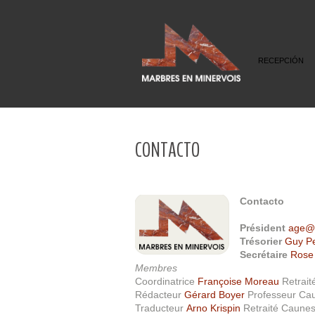
RECEPCIÓN
CONTACTO
Contacto
Président
age@
Trésorier
Guy Pe
Secrétaire
Rose 
Membres
Coordinatrice
Françoise Moreau
Retrai
Rédacteur
Gérard Boyer
Professeur Ca
Traducteur
Arno Krispin
Retraité Caune