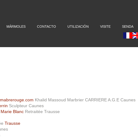
MÁRMOLES
CONTACTO
UTILIZACIÓN
VISITE
SENDA
mabrerouge.com
Khalid Massoud Marbrier CARRIERE A.G.E Caunes
rrin
Sculpteur Caunes
Marie Blanc
Retraitée Trausse
tée
Trausse
unes
s