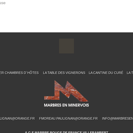
sse
IER CHAMBRES D´HÔTES
LA TABLE DES VIGNERONS
LA CANTINE DU CURÉ
LA 
LIGNAN@ORANGE.FR
FMOREAU.PAULIGNAN@ORANGE.FR
INFO@MARBRESEN
A.G.E MARBRE ROUGE DE FRANCE VILLERAMBERT