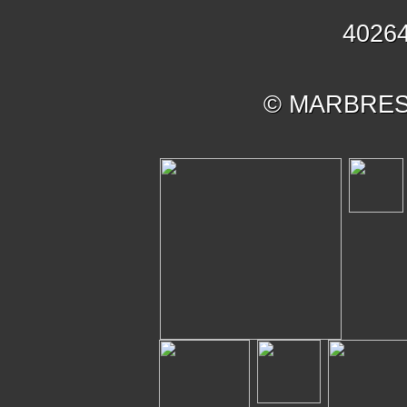
40264
© MARBRES