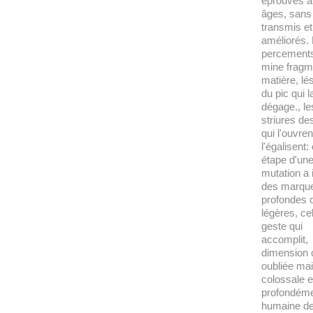
éprouvés au
âges, sans
transmis et
améliorés.
percements
mine fragm
matière, lé
du pic qui l
dégage., le
striures de
qui l'ouvren
l'égalisent
étape d'une
mutation a
des marqu
profondes 
légères, ce
geste qui
accomplit,
dimension 
oubliée ma
colossale e
profondém
humaine d