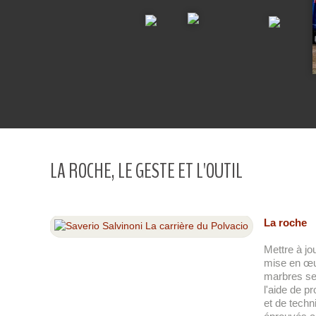
LA ROCHE, LE GESTE ET L'OUTIL
La roche
Mettre à jo
mise en œ
marbres se 
l'aide de p
et de techn