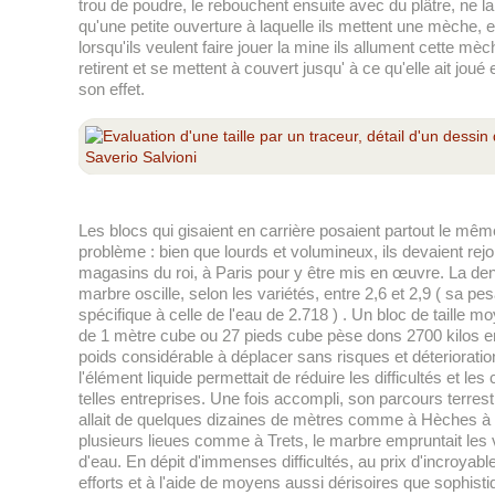
trou de poudre, le rebouchent ensuite avec du plâtre, ne la
qu'une petite ouverture à laquelle ils mettent une mèche, e
lorsqu'ils veulent faire jouer la mine ils allument cette mèc
retirent et se mettent à couvert jusqu' à ce qu'elle ait joué e
son effet.
Les blocs qui gisaient en carrière posaient partout le mêm
problème : bien que lourds et volumineux, ils devaient rejo
magasins du roi, à Paris pour y être mis en œuvre. La den
marbre oscille, selon les variétés, entre 2,6 et 2,9 ( sa pe
spécifique à celle de l'eau de 2.718 ) . Un bloc de taille 
de 1 mètre cube ou 27 pieds cube pèse dons 2700 kilos e
poids considérable à déplacer sans risques et déterioratio
l'élément liquide permettait de réduire les difficultés et les
telles entreprises. Une fois accompli, son parcours terrest
allait de quelques dizaines de mètres comme à Hèches à
plusieurs lieues comme à Trets, le marbre empruntait les 
d'eau. En dépit d'immenses difficultés, au prix d'incroyabl
efforts et à l'aide de moyens aussi dérisoires que sophisti