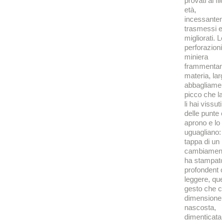
provati al fi
età,
incessante
trasmessi 
migliorati. 
perforazioni
miniera
frammentan
materia, la
abbagliamen
picco che la
li hai vissut
delle punte 
aprono e lo
uguagliano:
tappa di un
cambiament
ha stampat
profondent 
leggere, que
gesto che 
dimensione
nascosta,
dimenticat