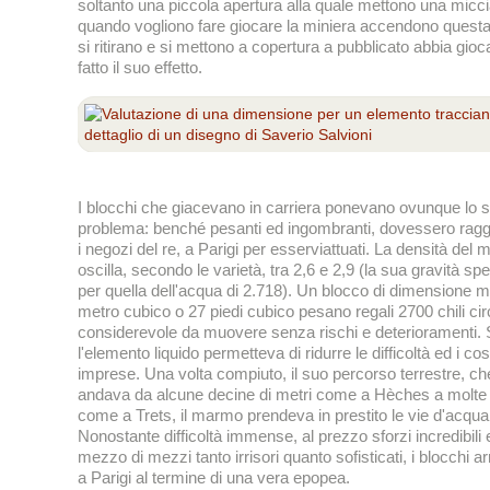
soltanto una piccola apertura alla quale mettono una micci
quando vogliono fare giocare la miniera accendono questa
si ritirano e si mettono a copertura a pubblicato abbia gioc
fatto il suo effetto.
I blocchi che giacevano in carriera ponevano ovunque lo 
problema: benché pesanti ed ingombranti, dovessero rag
i negozi del re, a Parigi per esserviattuati. La densità del
oscilla, secondo le varietà, tra 2,6 e 2,9 (la sua gravità spe
per quella dell'acqua di 2.718). Un blocco di dimensione m
metro cubico o 27 piedi cubico pesano regali 2700 chili ci
considerevole da muovere senza rischi e deterioramenti. 
l'elemento liquido permetteva di ridurre le difficoltà ed i costi
imprese. Una volta compiuto, il suo percorso terrestre, ch
andava da alcune decine di metri come a Hèches a molte 
come a Trets, il marmo prendeva in prestito le vie d'acqua
Nonostante difficoltà immense, al prezzo sforzi incredibili 
mezzo di mezzi tanto irrisori quanto sofisticati, i blocchi a
a Parigi al termine di una vera epopea.